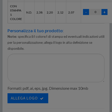
CON
STAMPA
N.D.
2,38
2,20
2,12
2,07
1
COLORE
Personalizza il tuo prodotto:
Note:
specifica il/i colore/i di stampa ed eventuali indicazioni utili
per la personalizzazione; allega il logo in alta definizione se
disponibile.
Formati: pdf, ai, eps, jpg. Dimensione max 10mb
ALLEGA LOGO