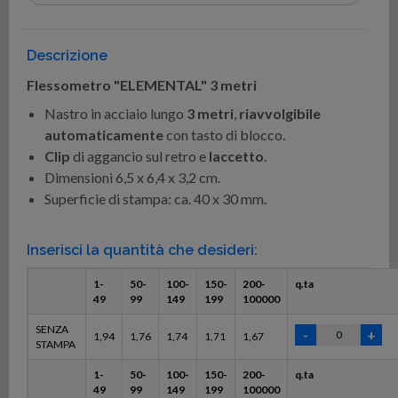
Descrizione
Flessometro "ELEMENTAL" 3 metri
Nastro in acciaio lungo
3 metri
,
riavvolgibile
automaticamente
con tasto di blocco.
Clip
di aggancio sul retro e
laccetto
.
Dimensioni 6,5 x 6,4 x 3,2 cm.
Superficie di stampa: ca. 40 x 30 mm.
Inserisci la quantità che desideri:
1-
50-
100-
150-
200-
q.ta
49
99
149
199
100000
SENZA
1,94
1,76
1,74
1,71
1,67
STAMPA
1-
50-
100-
150-
200-
q.ta
49
99
149
199
100000