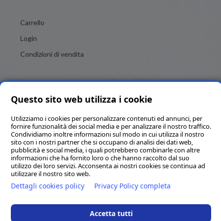
Carrello
Login
Condizioni di vendita
Questo sito web utilizza i cookie
Utilizziamo i cookies per personalizzare contenuti ed annunci, per
fornire funzionalità dei social media e per analizzare il nostro traffico.
Condividiamo inoltre informazioni sul modo in cui utilizza il nostro
Brigitte Italia SRL - Numero REA MC - 82684 - P.IVA e C.F.
sito con i nostri partner che si occupano di analisi dei dati web,
00325020436 - Codice SDI KRRH6B9 - Capitale sociale in Euro
pubblicità e social media, i quali potrebbero combinarle con altre
informazioni che ha fornito loro o che hanno raccolto dal suo
11’190,00 interamente versato - PEC brigitteitalia@pec.it
utilizzo dei loro servizi. Acconsenta ai nostri cookies se continua ad
utilizzare il nostro sito web.
Via G. Rossini 35 - 62029 Tolentino (MC)
Dettagli cookies policy
Privacy Policy completa
Tel.
0733 972405
-
info@brigitteitalia.it
Condizioni generali di vendita
Accetta tutti