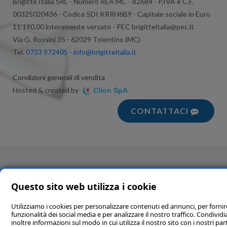
Brigitte Italia SRL - Numero REA MC - 82684 - P.IVA e C.F.
00325020436 - Codice SDI KRRH6B9 - Capitale sociale in Euro
11’190,00 interamente versato - PEC brigitteitalia@pec.it
Via G. Rossini 35 - 62029 Tolentino (MC)
Tel.
0733 972405
-
info@brigitteitalia.it
Condizioni generali di vendita
Hosted & created by
Clion SpA
CONTATTACI
Questo sito web utilizza i cookie
Utilizziamo i cookies per personalizzare contenuti ed annunci, per fornir
funzionalità dei social media e per analizzare il nostro traffico. Condivi
inoltre informazioni sul modo in cui utilizza il nostro sito con i nostri par