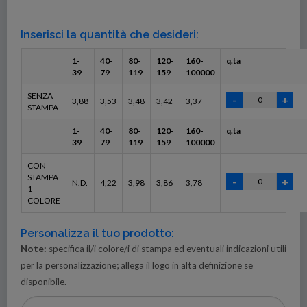
Inserisci la quantità che desideri:
1-
40-
80-
120-
160-
q.ta
39
79
119
159
100000
SENZA
3,88
3,53
3,48
3,42
3,37
STAMPA
1-
40-
80-
120-
160-
q.ta
39
79
119
159
100000
CON
STAMPA
N.D.
4,22
3,98
3,86
3,78
1
COLORE
Personalizza il tuo prodotto:
Note:
specifica il/i colore/i di stampa ed eventuali indicazioni utili
per la personalizzazione; allega il logo in alta definizione se
disponibile.