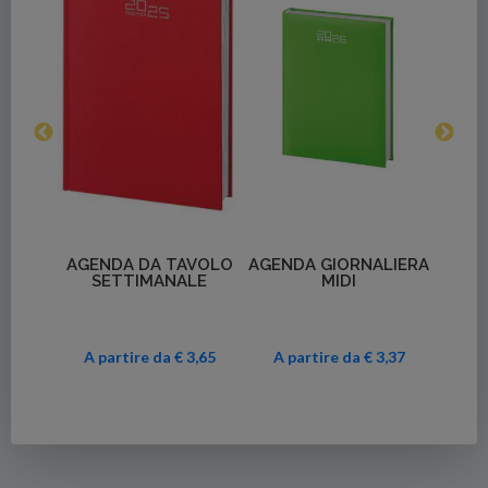
LIERA
AGEN
TALY
DA 
Dettagli
Dettagli
AGENDA DA TAVOLO
AGENDA GIORNALIERA
SETTIMANALE
MIDI
A partire da € 3,65
A partire da € 3,37