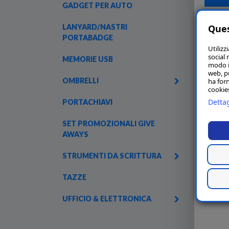
GADGET PER AUTO
LANYARD/NASTRI
Ques
PORTABADGE
Utilizz
social 
MEMORIE USB
modo in
web, p
OMBRELLI
ha forn
cookies
Dettag
PORTACHIAVI
SET PROMOZIONALI GIVE
AWAYS
STRUMENTI DA SCRITTURA
TAZZE
UFFICIO & ELETTRONICA