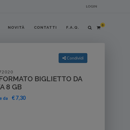
LOGIN
0
NOVITÀ
CONTATTI
F.A.Q.
Condividi
72020
FORMATO BIGLIETTO DA
TA 8 GB
€ 7,30
re da