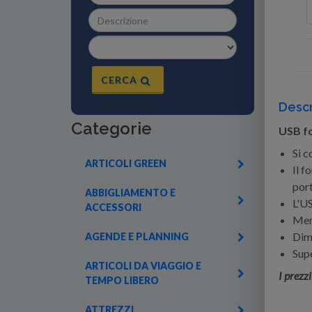
CERCA
Descr
Categorie
USB fo
Si c
ARTICOLI GREEN
Il f
por
ABBIGLIAMENTO E
L'US
ACCESSORI
Mem
Dime
AGENDE E PLANNING
Supe
ARTICOLI DA VIAGGIO E
I prezz
TEMPO LIBERO
ATTREZZI