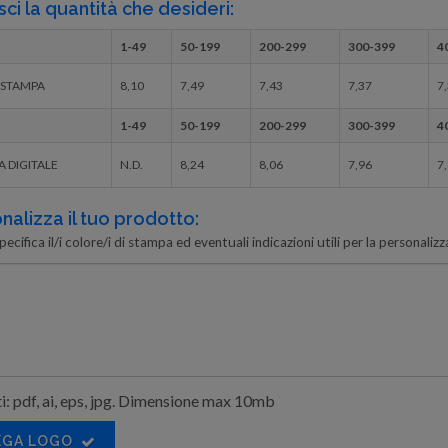
sci la quantità che desideri:
1-49
50-199
200-299
300-399
4
 STAMPA
8,10
7,49
7,43
7,37
7
1-49
50-199
200-299
300-399
4
 DIGITALE
N.D.
8,24
8,06
7,96
7
nalizza il tuo prodotto:
pecifica il/i colore/i di stampa ed eventuali indicazioni utili per la personalizza
: pdf, ai, eps, jpg. Dimensione max 10mb
EGA LOGO