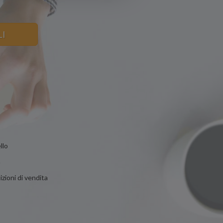
LI
llo
n
zioni di vendita