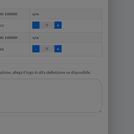
00-100000
q.ta
,30
00-100000
q.ta
,88
zione; allega il logo in alta definizione se disponibile.