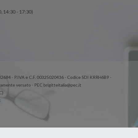
0, 14:30 - 17:30)
 82684 - P.IVA e C.F. 00325020436 - Codice SDI KRRH6B9 -
ramente versato - PEC brigitteitalia@pec.it
C)
t