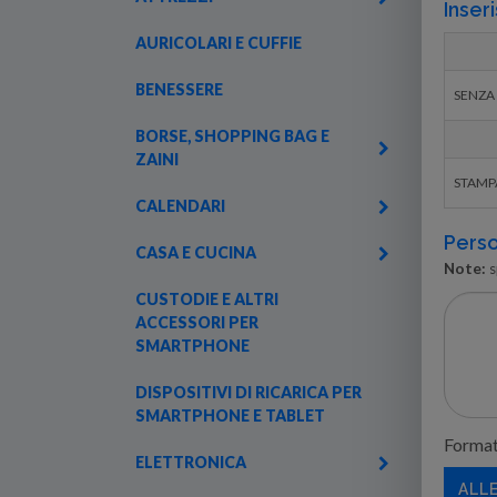
Inseri
AURICOLARI E CUFFIE
BENESSERE
SENZA
BORSE, SHOPPING BAG E
ZAINI
STAMPA
CALENDARI
Perso
CASA E CUCINA
Note:
s
CUSTODIE E ALTRI
ACCESSORI PER
SMARTPHONE
DISPOSITIVI DI RICARICA PER
SMARTPHONE E TABLET
Formati
ELETTRONICA
ALL