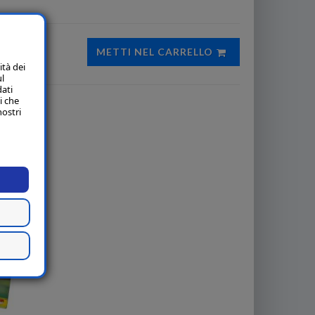
METTI NEL CARRELLO
ità dei
ul
dati
i che
li
nostri