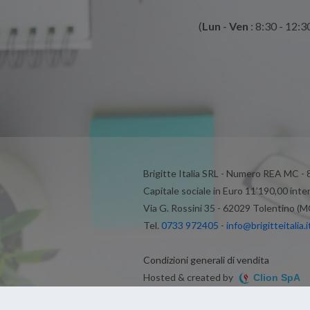
(
Lun
-
Ven
: 8:30 - 12:3
Brigitte Italia SRL - Numero REA MC -
Capitale sociale in Euro 11’190,00 inte
Via G. Rossini 35 - 62029 Tolentino (M
Tel.
0733 972405
-
info@brigitteitalia.i
Condizioni generali di vendita
Hosted & created by
Clion SpA