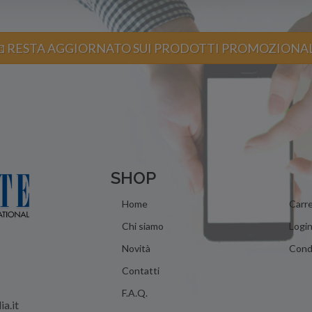
 RESTA AGGIORNATO SUI PRODOTTI PROMOZIONA
SHOP
Home
Carre
Chi siamo
Logi
Novità
Condi
Contatti
F.A.Q.
ia.it