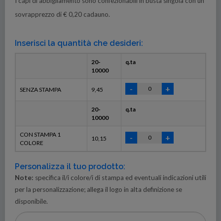
I capi di abbigliamento sono confezionabili in busta singola con un
sovrapprezzo di € 0,20 cadauno.
Inserisci la quantità che desideri:
20-
q.ta
10000
SENZA STAMPA
9,45
20-
q.ta
10000
CON STAMPA 1
10,15
COLORE
Personalizza il tuo prodotto:
Note:
specifica il/i colore/i di stampa ed eventuali indicazioni utili
per la personalizzazione; allega il logo in alta definizione se
disponibile.