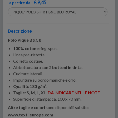
€ 9,45
a partire da
Descrizione
Polo Piqué B&C
®
100% cotone
ring-spun.
Linea pre-ristetta.
Colletto costine.
Abbottonatura con
2 bottoni in tinta
.
Cuciture laterali.
Impunture su bordo maniche e orlo.
Qualità: 180 g/m²
.
Taglie: S, M, L, XL
.
DA INDICARE NELLE NOTE
Superficie di stampa: ca. 100 x 70 mm.
Altre taglie e colori
sono disponibili sul sito:
www.textileurope.com