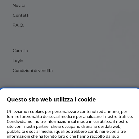
Novità
Contatti
F.A.Q.
Carrello
Login
Condizioni di vendita
Questo sito web utilizza i cookie
Utilizziamo i cookies per personalizzare contenuti ed annunci, per
fornire funzionalità dei social media e per analizzare il nostro traffico.
Condividiamo inoltre informazioni sul modo in cui utilizza il nostro
Brigitte Italia SRL - Numero REA MC - 82684 - P.IVA e C.F.
sito con i nostri partner che si occupano di analisi dei dati web,
00325020436 - Codice SDI KRRH6B9 - Capitale sociale in Euro
pubblicità e social media, i quali potrebbero combinarle con altre
informazioni che ha fornito loro o che hanno raccolto dal suo
11’190,00 interamente versato - PEC brigitteitalia@pec.it