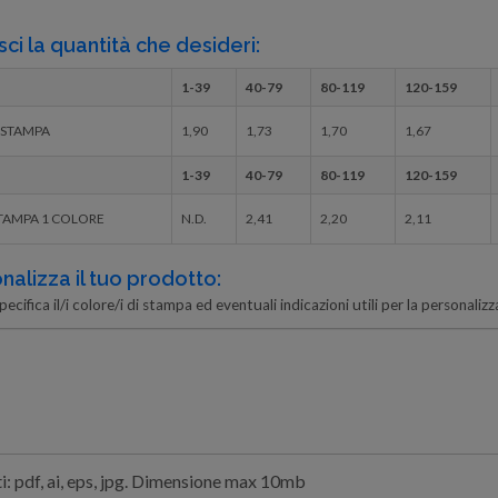
sci la quantità che desideri:
1-39
40-79
80-119
120-159
 STAMPA
1,90
1,73
1,70
1,67
1-39
40-79
80-119
120-159
TAMPA 1 COLORE
N.D.
2,41
2,20
2,11
nalizza il tuo prodotto:
pecifica il/i colore/i di stampa ed eventuali indicazioni utili per la personalizza
: pdf, ai, eps, jpg. Dimensione max 10mb