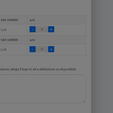
160-100000
q.ta
1,65
160-100000
q.ta
2,05
zione; allega il logo in alta definizione se disponibile.