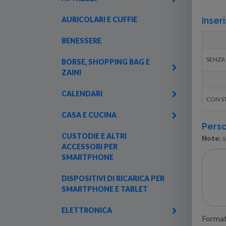
AURICOLARI E CUFFIE
Inseri
BENESSERE
SENZA
BORSE, SHOPPING BAG E
ZAINI
CALENDARI
CON S
CASA E CUCINA
Perso
CUSTODIE E ALTRI
Note:
s
ACCESSORI PER
SMARTPHONE
DISPOSITIVI DI RICARICA PER
SMARTPHONE E TABLET
ELETTRONICA
Formati