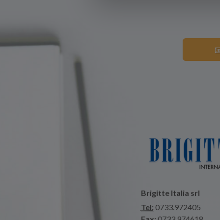

Brigitte Italia srl
Tel:
0733.972405
Fax:
0733.974618