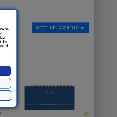
METTI NEL CARRELLO
ità dei
ul
dati
i che
nostri
li