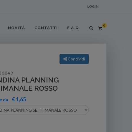
LOGIN
0
NOVITÀ
CONTATTI
F.A.Q.
Condividi
00049
NDINA PLANNING
TIMANALE ROSSO
€ 1,65
re da