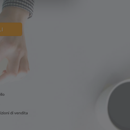
LI
llo
n
zioni di vendita