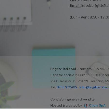
Email:
info@brigitteital
(
Lun
-
Ven
: 8:30 - 12:3
Brigitte Italia SRL - Numero REA MC -
Capitale sociale in Euro 11’190,00 inte
Via G. Rossini 35 - 62029 Tolentino (M
Tel.
0733 972405
-
info@brigitteitalia.i
Condizioni generali di vendita
Hosted & created by
Clion SpA