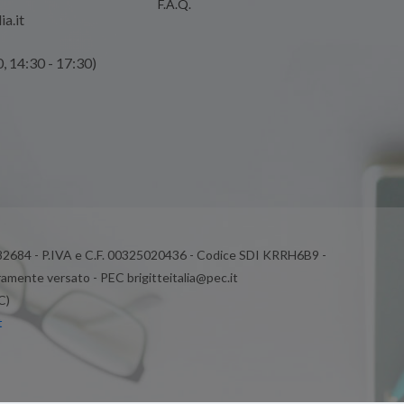
F.A.Q.
ia.it
0, 14:30 - 17:30)
 82684 - P.IVA e C.F. 00325020436 - Codice SDI KRRH6B9 -
ramente versato - PEC brigitteitalia@pec.it
C)
t