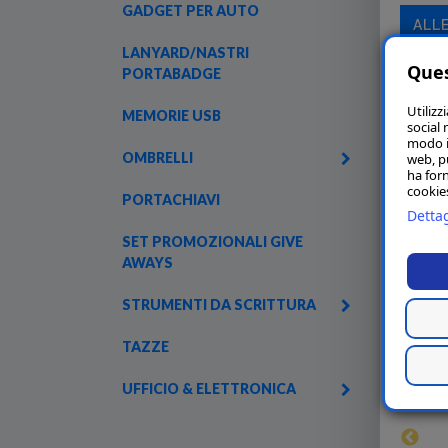
GADGET PER AUTO
ALL
LANYARD/NASTRI
Ques
PORTABADGE
Utilizz
MEMORIE USB
social 
modo in
OMBRELLI
web, p
ha forn
cookies
PORTACHIAVI
Dettag
SET PROMOZIONALI GIVE
AWAYS
STRUMENTI DA SCRITTURA
TAZZE
UFFICIO & ELETTRONICA