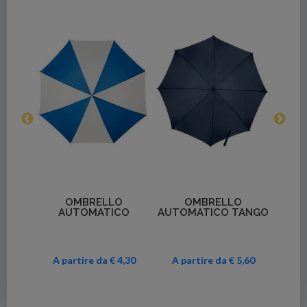
Dettagli
Dettagli
O
OMBRELLO
MINI OMBRELLO PICO
CO
AUTOMATICO TANGO
A
4,30
A partire da € 5,60
A partire da € 3,69
A p