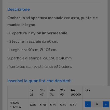
Descrizione
Ombrello
ad
apertura manuale
con
asta, puntale e
manico in legno
.
·
Copertura in
nylon impermeabile
.
· Stecche in acciaio
da 60 cm.
·
Lunghezza 90 cm, Ø 105 cm.
Superficie di stampa: ca. 190 x 140mm.
Il costo con stampa si intende ad 1 colore.
Inserisci la quantità che desideri:
1-
24-
48-
72-
96-
q.ta
23
47
71
95
100000
SENZA
6,35
5,78
5,69
5,60
5,50
STAMPA