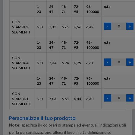
1-
24-
48-
72-
96-
q.ta
23
47
71
95
100000
CON
STAMPA 2
N.D.
7,15
6,75
6,56
6,42
SEGMENTI
1-
24-
48-
72-
96-
q.ta
23
47
71
95
100000
CON
STAMPA 4
N.D.
7,34
6,94
6,75
6,61
SEGMENTI
1-
24-
48-
72-
96-
q.ta
23
47
71
95
100000
CON
STAMPA 1
N.D.
7,03
6,63
6,44
6,30
SEGMENTO
Personalizza il tuo prodotto:
Note:
specifica il/i colore/i di stampa ed eventuali indicazioni utili
per la personalizzazione; allega il logo in alta definizione se