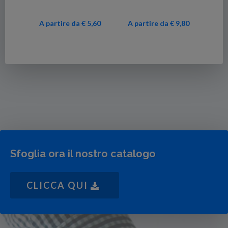
A partire da € 5,60
A partire da € 9,80
Sfoglia ora il nostro catalogo
CLICCA QUI