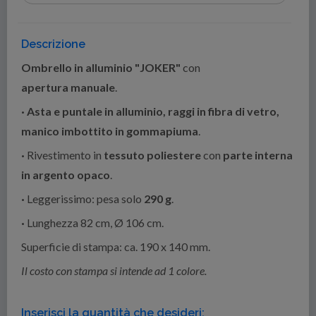
Descrizione
Ombrello in alluminio "JOKER"
con
apertura manuale
.
· Asta e puntale in alluminio, raggi in fibra di vetro,
manico imbottito in gommapiuma
.
·
Rivestimento in
tessuto poliestere
con
parte interna
in argento opaco
.
·
Leggerissimo: pesa solo
290 g
.
·
Lunghezza 82 cm, Ø 106 cm.
Superficie di stampa: ca. 190 x 140 mm.
Il costo con stampa si intende ad 1 colore.
Inserisci la quantità che desideri: