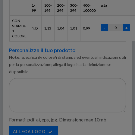
1-
100-
200-
300-
400-
q.ta
99
199
299
399
100000
CON
STAMPA
N.D.
1,13
1,04
1,01
0,99
1
COLORE
Personalizza il tuo prodotto:
Note:
specifica il/i colore/i di stampa ed eventuali indicazioni utili
per la personalizzazione; allega il logo in alta definizione se
disponibile.
Formati: pdf, ai, eps, jpg. Dimensione max 10mb
ALLEGA LOGO