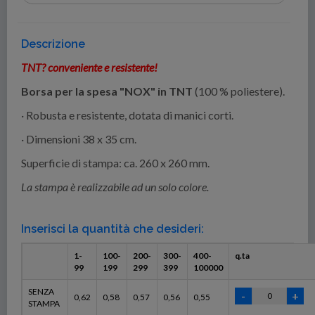
Descrizione
TNT? conveniente e resistente!
Borsa per la spesa "NOX" in TNT
(100 % poliestere).
· Robusta e resistente, dotata di manici corti.
· Dimensioni 38 x 35 cm.
Superficie di stampa: ca. 260 x 260 mm.
La stampa è realizzabile ad un solo colore.
Inserisci la quantità che desideri:
1-
100-
200-
300-
400-
q.ta
99
199
299
399
100000
SENZA
0,62
0,58
0,57
0,56
0,55
STAMPA