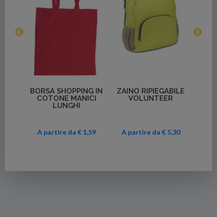
Dettagli
BORSA SHOPPING
ECOLOGICA MANICI
CORTI
ttagli
Dettagli
PIEGABILE
SHOPPING BAG
NTEER
RIPIEGABILE PALMA
€ 1,22
Da
 da € 5,30
A partire da € 1,90