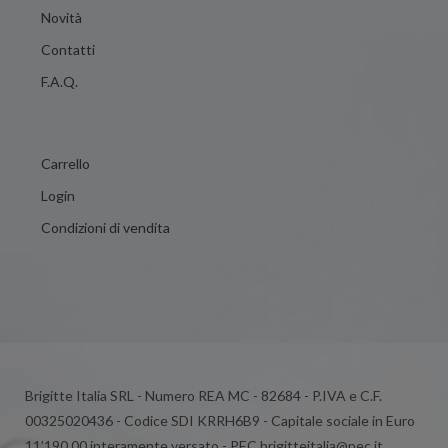
Novità
Contatti
F.A.Q.
Carrello
Login
Condizioni di vendita
Brigitte Italia SRL - Numero REA MC - 82684 - P.IVA e C.F.
00325020436 - Codice SDI KRRH6B9 - Capitale sociale in Euro
11’190,00 interamente versato - PEC brigitteitalia@pec.it