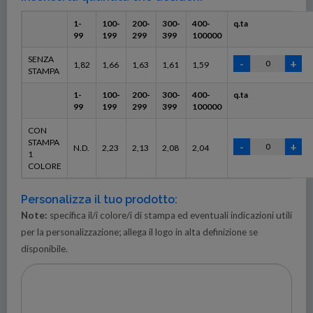
1-
100-
200-
300-
400-
q.ta
99
199
299
399
100000
SENZA
1,82
1,66
1,63
1,61
1,59
STAMPA
1-
100-
200-
300-
400-
q.ta
99
199
299
399
100000
CON
STAMPA
N.D.
2,23
2,13
2,08
2,04
1
COLORE
Personalizza il tuo prodotto:
Note:
specifica il/i colore/i di stampa ed eventuali indicazioni utili
per la personalizzazione; allega il logo in alta definizione se
disponibile.