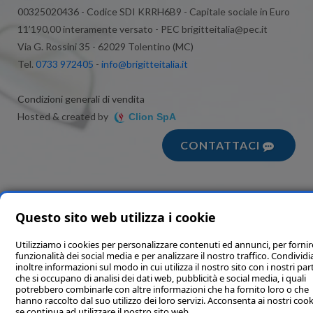
00325020436 - Codice SDI KRRH6B9 - Capitale sociale in Euro
11’190,00 interamente versato - PEC brigitteitalia@pec.it
Via G. Rossini 35 - 62029 Tolentino (MC)
Tel.
0733 972405
-
info@brigitteitalia.it
Condizioni generali di vendita
Hosted & created by
Clion SpA
CONTATTACI
Questo sito web utilizza i cookie
Utilizziamo i cookies per personalizzare contenuti ed annunci, per fornir
funzionalità dei social media e per analizzare il nostro traffico. Condivi
inoltre informazioni sul modo in cui utilizza il nostro sito con i nostri par
che si occupano di analisi dei dati web, pubblicità e social media, i quali
potrebbero combinarle con altre informazioni che ha fornito loro o che
hanno raccolto dal suo utilizzo dei loro servizi. Acconsenta ai nostri cook
se continua ad utilizzare il nostro sito web.