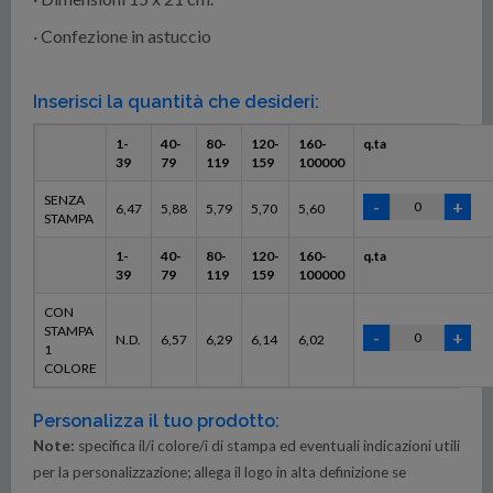
· Confezione in astuccio
Inserisci la quantità che desideri:
1-
40-
80-
120-
160-
q.ta
39
79
119
159
100000
SENZA
6,47
5,88
5,79
5,70
5,60
STAMPA
1-
40-
80-
120-
160-
q.ta
39
79
119
159
100000
CON
STAMPA
N.D.
6,57
6,29
6,14
6,02
1
COLORE
Personalizza il tuo prodotto:
Note:
specifica il/i colore/i di stampa ed eventuali indicazioni utili
per la personalizzazione; allega il logo in alta definizione se