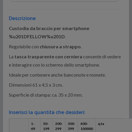
Descrizione
Custodia da braccio per smartphone
%u201DFELLOW%u201D
.
Regolabile con
chiusura a strappo
.
La
tasca trasparente con cerniera
consente di vedere
e interagire con lo schermo dello smartphone.
Ideale per contenere anche banconote e monete.
Dimensioni 61 x 4,5 x 3 cm.
Superficie di stampa: ca. 35 x 20 mm.
Inserisci la quantità che desideri:
1-
50-
200-
300-
400-
q.ta
49
199
299
399
100000