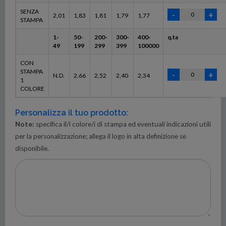
SENZA
2,01
1,83
1,81
1,79
1,77
STAMPA
1-
50-
200-
300-
400-
q.ta
49
199
299
399
100000
CON
STAMPA
N.D.
2,66
2,52
2,40
2,34
1
COLORE
Personalizza il tuo prodotto:
Note:
specifica il/i colore/i di stampa ed eventuali indicazioni utili
per la personalizzazione; allega il logo in alta definizione se
disponibile.